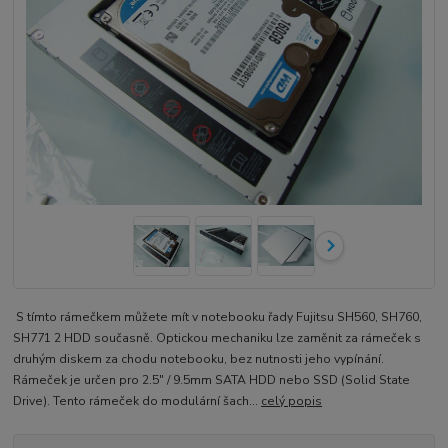
S tímto rámečkem můžete mít v notebooku řady Fujitsu SH560, SH760,
SH771 2 HDD současně. Optickou mechaniku lze zaměnit za rámeček s
druhým diskem za chodu notebooku, bez nutnosti jeho vypínání.
Rámeček je určen pro 2.5" / 9.5mm SATA HDD nebo SSD (Solid State
Drive). Tento rámeček do modulární šach...
celý popis