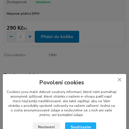
Dostupnost
skladem
Nejsme plátci DPH
290 Kč
/
ks
Přidat do košíku
Číslo produktu:
T001
Popis produktu
Povolení cookies
S tímto rámečkem můžete mít v notebooku řady Fujitsu SH560,
SH760, SH771 2 HDD současně. Optickou mechaniku lze zaměnit
Cookies jsou malé datové soubory informací, které nám pomáhají
anonymně zjišťovat, které stránky v našem e-shopu patří např.
za rámeček s druhým diskem za chodu notebooku, bez nutnosti
mezi nejčastěji navštěvované, ale také zajišťují, aby se Vám
jeho vypínání. Rámeček je určen pro 2.5" / 9.5mm SATA HDD nebo
stránky s produkty správně zobrazily na vašem zařízení. Jedná se
SSD (Solid State Drive). Tento rámeček do modulární šachty má
o zcela anonymizované údaje a nedozvíme se z nich ani vaše
jméno, ani kontaktní údaje.
naprosto přesné rozměry a barevné provedení jako zbytek
laptopu - nebude tedy působit nikterak rušivě či nevhodně
Souhlasím
Nastavení
vyčnívat z notebooku.