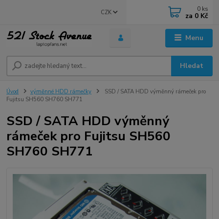
0
ks
CZK
za
0 Kč
Menu
Hledat
Úvod
výměnné HDD rámečky
SSD / SATA HDD výměnný rámeček pro
Fujitsu SH560 SH760 SH771
SSD / SATA HDD výměnný
rámeček pro Fujitsu SH560
SH760 SH771