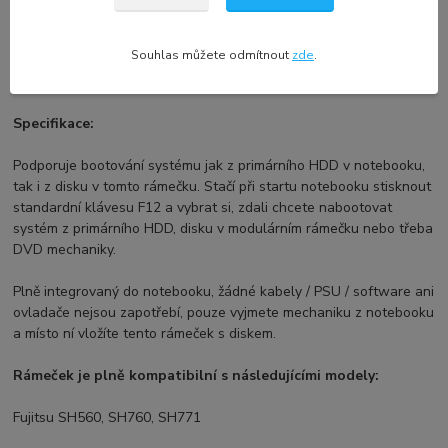
Rámeček je zcela nový, nepoužitý, včetně šroubků pro přichycení
harddisku.
HDD není součástí prodeje a je zobrazen pouze
Souhlas můžete odmítnout
zde
.
pro ilustrativní účely.
Specifikace:
Podporuje bootování systému jak z primárního HDD v notebooku,
tak i z disku v tomto rámečku. Stačí při startu notebooku stisknout
standardní klávesu F12 a vybrat si, zdali chcete nabootovat
systém z primárního HDD, disku v modulárním rámečku nebo třeba
DVD mechaniky.
Plně integrovaný do notebooku, žádné kabely / PSU / software ani
ovladače nejsou zapotřebí, pouze vyjmete mechaniku z notebooku
a místo ní vložíte tento rámeček s diskem.
Rámeček je plně kompatibilní s následujícími modely:
Fujitsu SH560, SH760, SH771